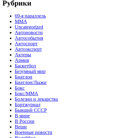
Рубрики
69-я параллель
MMA
Uncategorized
Автоновости
Автособытия
Автоспорт
Автоэксперт
Актеры
Армия
Баскетбол
Безумный мир
Биатлон
Биатлон/Лыжи
Бокс
Бокс/MMA
Болезни и лекарства
Бортжурнал
Бывший СССР
В мире
В России
Вещи
Военные новости
Волейбол