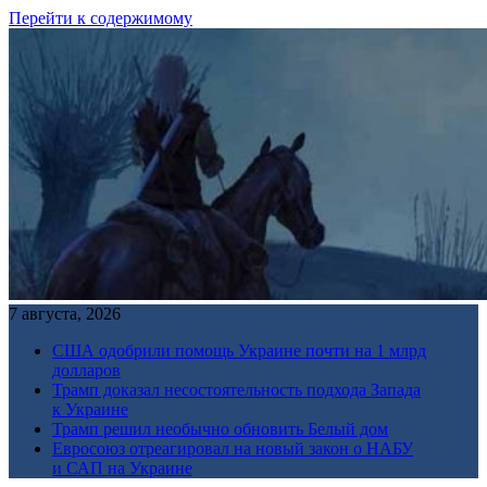
Перейти к содержимому
7 августа, 2026
США одобрили помощь Украине почти на 1 млрд
долларов
Трамп доказал несостоятельность подхода Запада
к Украине
Трамп решил необычно обновить Белый дом
Евросоюз отреагировал на новый закон о НАБУ
и САП на Украине