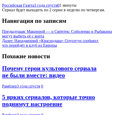
Российская Газета
3 года спустя
0
1 минуты
Сериал будет выходить по 2 серии в неделю по четвергам.
Навигация по записям
Предыдущая:
Макинрой — о Свёнтек: Соболенко и Рыбакина
могут выбить её с корта
Далее:
Нападающий «Краснодара» Олусегун сообщил,
что перейдёт в клуб из Европы
Похожие новости
Почему герои культового сериала
не были вместе: видео
Рамблер
3 года спустя
0
5 ярких сериалов, которые точно
поднимут настроение
Рамблер
3 года спустя
0