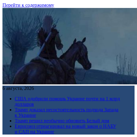
Перейти к содержимому
6 августа, 2026
США одобрили помощь Украине почти на 1 млрд
долларов
Трамп доказал несостоятельность подхода Запада
к Украине
Трамп решил необычно обновить Белый дом
Евросоюз отреагировал на новый закон о НАБУ
и САП на Украине