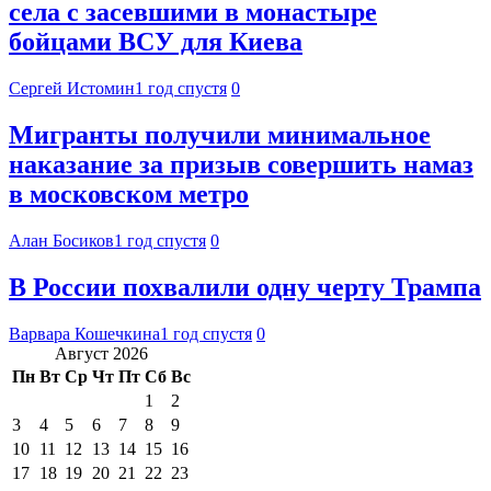
села с засевшими в монастыре
бойцами ВСУ для Киева
Сергей Истомин
1 год спустя
0
Мигранты получили минимальное
наказание за призыв совершить намаз
в московском метро
Алан Босиков
1 год спустя
0
В России похвалили одну черту Трампа
Варвара Кошечкина
1 год спустя
0
Август 2026
Пн
Вт
Ср
Чт
Пт
Сб
Вс
1
2
3
4
5
6
7
8
9
10
11
12
13
14
15
16
17
18
19
20
21
22
23