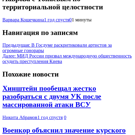
территориальной целостности
Варвара Кошечкина
1 год спустя
0
1 минуты
Навигация по записям
Предыдущая:
В Госдуме раскритиковали артистов за
огромные гонорары
Далее:
МИД России призвал международную общественность
осудить преступления Киева
Похожие новости
Хинштейн пообещал жестко
разобраться с двумя УК после
массированной атаки ВСУ
Никита Абрамов
1 год спустя
0
Военкор объяснил значение курского